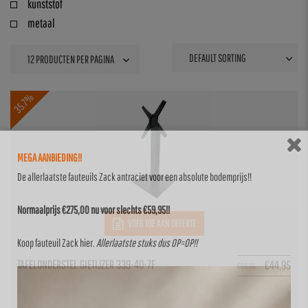
kunststof
metaal
35.7%
MEGA AANBIEDING!!
De allerlaatste fauteuils Zack antraciet voor een absolute bodemprijs!!
Normaalprijs €275,00 nu voor slechts €59,95!!
VOEG TOE AAN OFFERTE
Koop fauteuil Zack
hier
.
Allerlaatste stuks dus OP=OP!!
TAFELONDERSTEL GIETIJZER 339-40-7F
€
44,95
€
69,95