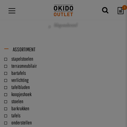
0
klaponderstel
ASSORTIMENT
stapelstoelen
terrasmeubilair
bartafels
verlichting
tafelbladen
koopjeshoek
stoelen
barkrukken
tafels
onderstellen