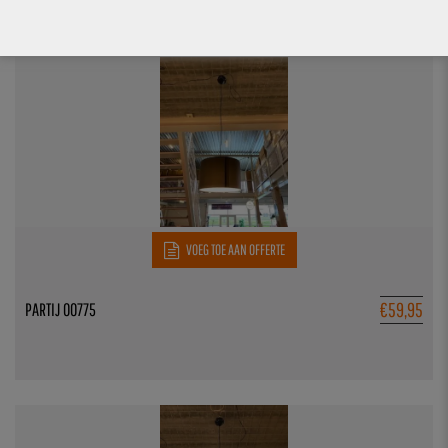
2 stuks op voorraad
VOEG TOE AAN OFFERTE
€
59,95
PARTIJ 00775