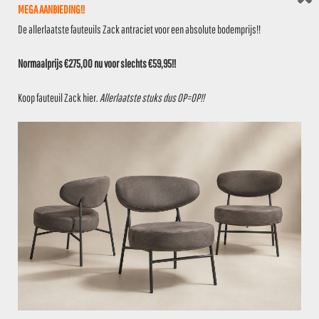
VOEG TOE AAN OFFERTE
MEGA AANBIEDING!!
De allerlaatste fauteuils Zack antraciet voor een absolute bodemprijs!!
€
99,95
PARTIJ 00773
Normaalprijs €275,00 nu voor slechts €59,95!!
2 stuks op voorraad
Koop fauteuil Zack
hier
.
Allerlaatste stuks dus OP=OP!!
VOEG TOE AAN OFFERTE
€
59,95
PARTIJ 00774