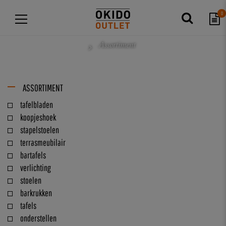
0
Assortiment
ASSORTIMENT
tafelbladen
koopjeshoek
stapelstoelen
terrasmeubilair
bartafels
verlichting
stoelen
barkrukken
tafels
onderstellen