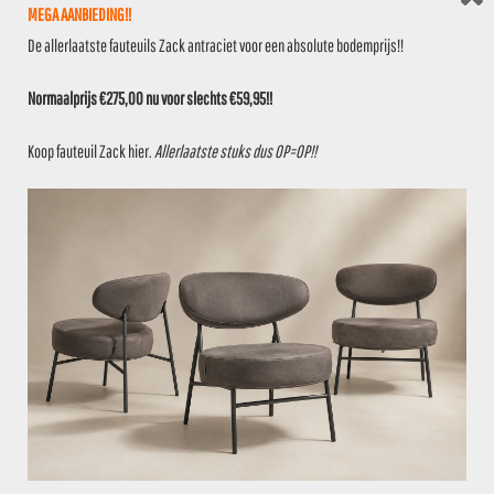
VOEG TOE AAN OFFERTE
MEGA AANBIEDING!!
De allerlaatste fauteuils Zack antraciet voor een absolute bodemprijs!!
€
99,95
PARTIJ 00773
Normaalprijs €275,00 nu voor slechts €59,95!!
2 stuks op voorraad
Koop fauteuil Zack
hier
.
Allerlaatste stuks dus OP=OP!!
VOEG TOE AAN OFFERTE
€
59,95
PARTIJ 00774