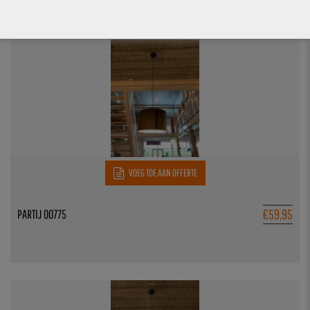
2 stuks op voorraad
VOEG TOE AAN OFFERTE
€
59,95
PARTIJ 00775