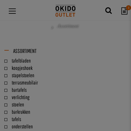
0
Assortiment
ASSORTIMENT
tafelbladen
koopjeshoek
stapelstoelen
terrasmeubilair
bartafels
verlichting
stoelen
barkrukken
tafels
onderstellen