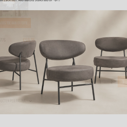
VOEG TOE AAN OFFERTE
€
59,95
0776
Vorige
1
2
3