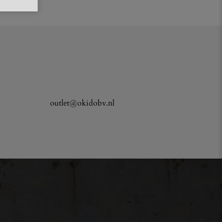
outlet@okidobv.nl