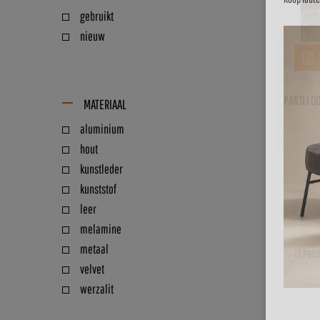
gebruikt
nieuw
PARTIJ 0
MATERIAAL
aluminium
hout
kunstleder
kunststof
leer
melamine
metaal
velvet
werzalit