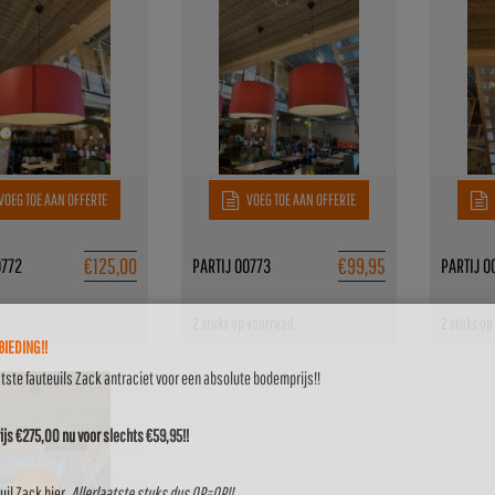
VOEG TOE AAN OFFERTE
VOEG TOE AAN OFFERTE
€
125,00
€
99,95
0772
PARTIJ 00773
PARTIJ 0
2 stuks op voorraad
2 stuks op
IEDING!!
atste fauteuils Zack antraciet voor een absolute bodemprijs!!
js €275,00 nu voor slechts €59,95!!
uil Zack
hier
.
Allerlaatste stuks dus OP=OP!!