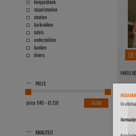
koopjeshoek
stapelstoelen
stoelen
barkrukken
tafels
onderstellen
banken
divers
PARTIJ 0
PRIJS
MEGA AANB
price:
€40
—
€1.750
FILTER
De allerla
Normaalpri
KWALITEIT
Koop faute