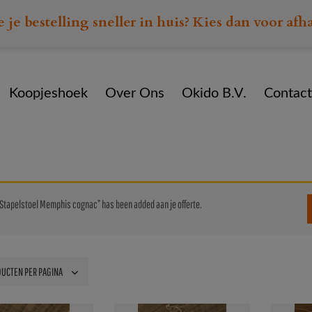
e je bestelling sneller in huis? Kies dan voor afh
Koopjeshoek
Over Ons
Okido B.V.
Contact
Home
Assortiment
Stapelstoel Memphis cognac” has been added aan je offerte.