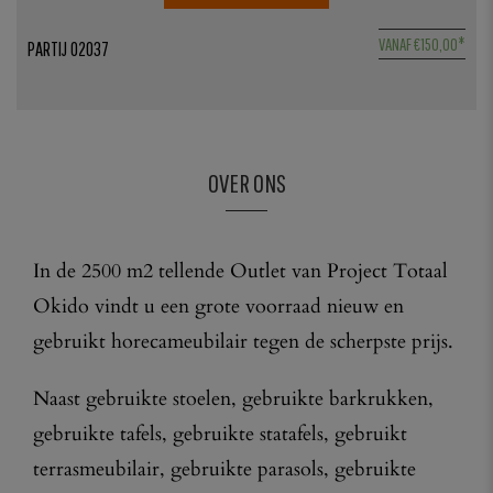
5
VANAF
€
150,00
*
PARTIJ 02037
1
OVER ONS
In de 2500 m2 tellende Outlet van Project Totaal
Okido vindt u een grote voorraad nieuw en
gebruikt horecameubilair tegen de scherpste prijs.
Naast gebruikte stoelen, gebruikte barkrukken,
gebruikte tafels, gebruikte statafels, gebruikt
terrasmeubilair, gebruikte parasols, gebruikte