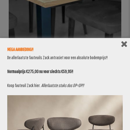
MEGA AANBIEDING!!
De allerlaatste fauteuils Zack antraciet voor een absolute bodemprijs!!
Normaalprijs €275,00 nu voor slechts €59,95!!
Koop fauteuil Zack
hier
.
Allerlaatste stuks dus OP=OP!!
BANKEN