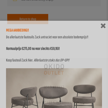
Return to shop
MEGA AANBIEDING!!
De allerlaatste fauteuils Zack antraciet voor een absolute bodemprijs!!
Normaalprijs €275,00 nu voor slechts €59,95!!
Koop fauteuil Zack
hier
.
Allerlaatste stuks dus OP=OP!!
0513 418882
Uranus 9 8448 CR Heerenveen